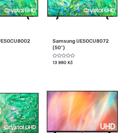
UE50CU8002
Samsung UE50CU8072
(50″)
Hodnocení
13 990
Kč
0
z
5