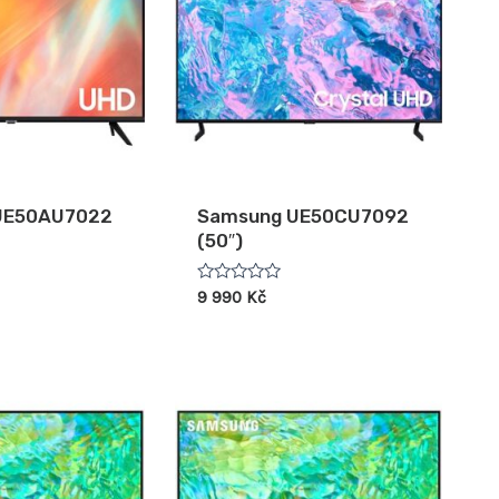
UE50AU7022
Samsung UE50CU7092
(50″)
Hodnocení
9 990
Kč
0
z
5