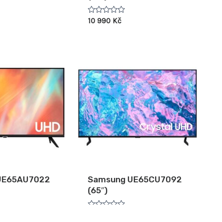
Hodnocení
10 990
Kč
0
z
5
UE65AU7022
Samsung UE65CU7092
(65″)
Hodnocení
13 490
Kč
0