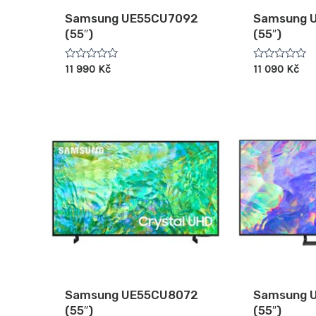
Samsung UE55CU7092
Samsung 
(55″)
(55″)
Hodnocení
Hodnocení
11 990
Kč
11 090
Kč
0
0
z
z
5
5
Samsung UE55CU8072
Samsung 
(55″)
(55″)