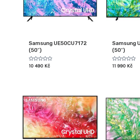
Samsung UE50CU7172
Samsung 
(50″)
(50″)
Hodnocení
Hodnocení
10 490
Kč
11 990
Kč
0
0
z
z
5
5