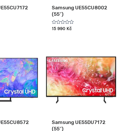
UE55CU7172
Samsung UE55CU8002
(55″)
Hodnocení
15 990
Kč
0
z
5
UE55CU8572
Samsung UE55DU7172
(55″)