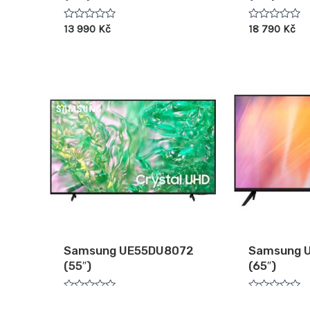
Hodnocení
Hodnocení
13 990
Kč
18 790
Kč
0
0
z
z
5
5
Samsung UE55DU8072
Samsung 
(55″)
(65″)
Hodnocení
Hodnocení
13 490
Kč
14 490
Kč
0
0