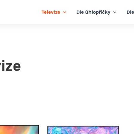
Televize
Dle úhlopříčky
Dle
vize