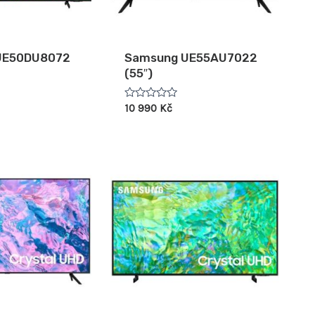
UE50DU8072
Samsung UE55AU7022
(55″)
Hodnocení
10 990
Kč
0
z
5