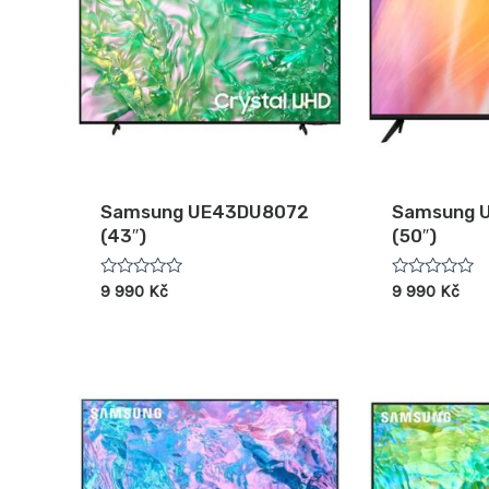
Samsung UE43DU8072
Samsung 
(43″)
(50″)
Hodnocení
Hodnocení
9 990
Kč
9 990
Kč
0
0
z
z
5
5