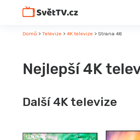
Přeskočit
na
obsah
Domů
>
Televize
>
4K televize
>
Strana 48
Nejlepší 4K tele
Další 4K televize