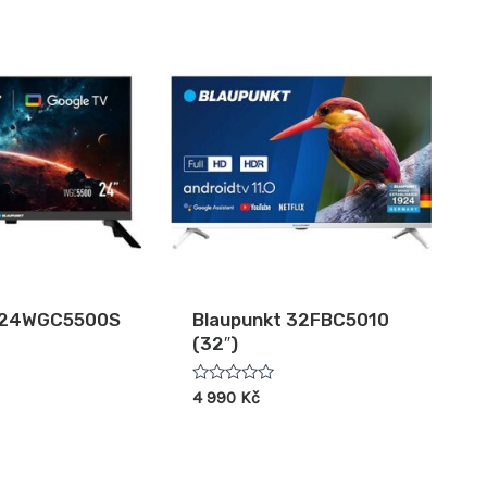
t 24WGC5500S
Blaupunkt 32FBC5010
(32″)
Hodnocení
4 990
Kč
0
z
5