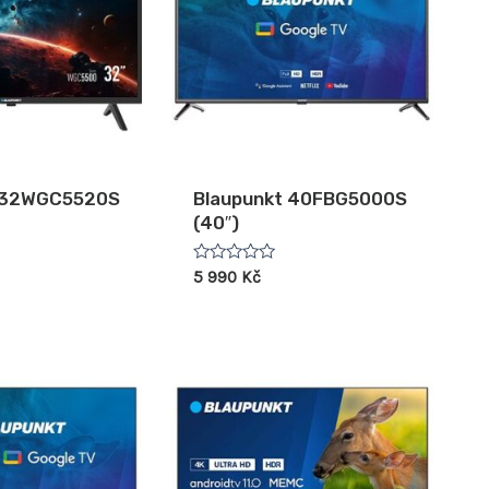
t 32WGC5520S
Blaupunkt 40FBG5000S
(40″)
Hodnocení
5 990
Kč
0
z
5