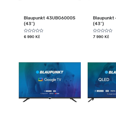
Blaupunkt 43UBG6000S
Blaupunkt
(43″)
(43″)
Hodnocení
Hodnocení
6 990
Kč
7 990
Kč
0
0
z
z
5
5