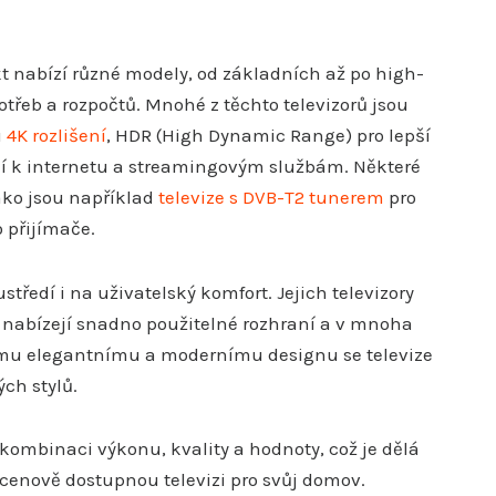
t nabízí různé modely, od základních až po high-
otřeb a rozpočtů. Mnohé z těchto televizorů jsou
u
4K rozlišení
, HDR (High Dynamic Range) pro lepší
ní k internetu a streamingovým službám. Některé
ako jsou například
televize s DVB-T2 tunerem
pro
o přijímače.
ředí i na uživatelský komfort. Jejich televizory
, nabízejí snadno použitelné rozhraní a v mnoha
ému elegantnímu a modernímu designu se televize
ch stylů.
kombinaci výkonu, kvality a hodnoty, což je dělá
 a cenově dostupnou televizi pro svůj domov.