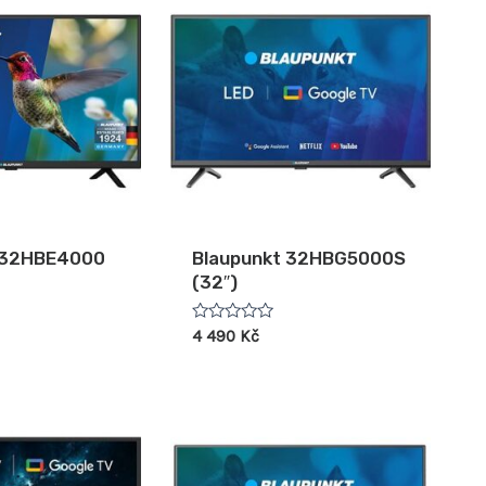
 32HBE4000
Blaupunkt 32HBG5000S
(32″)
Hodnocení
4 490
Kč
0
z
5