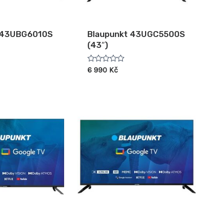
 43UBG6010S
Blaupunkt 43UGC5500S
(43″)
Hodnocení
6 990
Kč
0
z
5