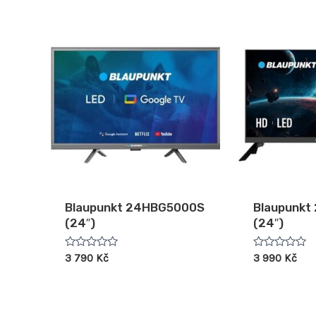
Blaupunkt 24HBG5000S
Blaupunk
(24″)
(24″)
Hodnocení
Hodnocení
3 790
Kč
3 990
Kč
0
0
z
z
5
5