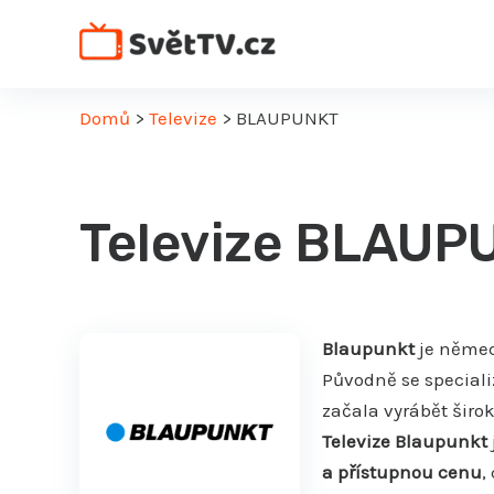
Přeskočit
na
obsah
Domů
>
Televize
>
BLAUPUNKT
Televize BLAUP
Blaupunkt
je němec
Původně se specializ
začala vyrábět širok
Televize Blaupunkt
a přístupnou cenu
,