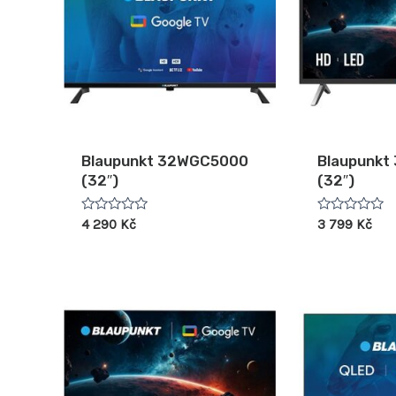
Blaupunkt 32WGC5000
Blaupunk
(32″)
(32″)
Hodnocení
Hodnocení
4 290
Kč
3 799
Kč
0
0
z
z
5
5