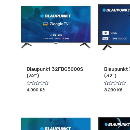
Blaupunkt 32FBG5000S
Blaupunkt
(32″)
(32″)
Hodnocení
Hodnocení
4 990
Kč
3 290
Kč
0
0
z
z
5
5