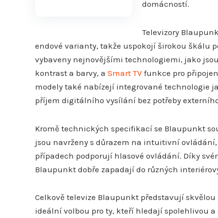
domácností.
Televizory Blaupunk
endové varianty, takže uspokojí širokou škálu p
vybaveny nejnovějšími technologiemi, jako jso
kontrast a barvy, a
Smart TV
funkce pro připoje
modely také nabízejí integrované technologie j
příjem digitálního vysílání bez potřeby externíh
Kromě technických specifikací se Blaupunkt soust
jsou navrženy s důrazem na intuitivní ovládání
případech podporují hlasové ovládání. Díky sv
Blaupunkt dobře zapadají do různých interiérový
Celkově televize Blaupunkt představují skvělou 
ideální volbou pro ty, kteří hledají spolehlivou