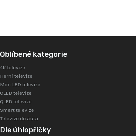
z
z
5
5
Oblíbené kategorie
4K televize
Herní televize
Mini LED televize
OLED televize
QLED televize
Smart televize
Televize do auta
Dle úhlopříčky