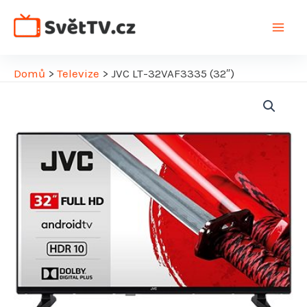
Přeskočit
na
Main
obsah
Men
Domů
>
Televize
>
JVC LT-32VAF3335 (32″)