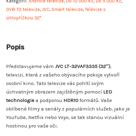
Kategorií:
Android televize
,
Do 10 000 Kč
,
Do 5 000 Kč
,
DVB-T2 televize
,
JVC
,
Smart televize
,
Televize s
úhlopříčkou 32"
Popis
Představujeme vám
JVC LT-32VAF3335 (32″)
,
televizi, která z vašeho obývacího pokoje vytvoří
osobní kino. Tato televize vás pohltí svým
úchvatným obrazem zajištěným pomocí
LED
technologie
a podporou
HDR10
formátů. Vaše
oblíbené filmy a seriály z populárních služeb, jako je
YouTube, Netflix nebo Voyo, se tak stanou vizuální
hostinou pro vaše oči.