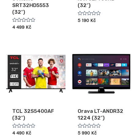
SRT32HD5553
(32″)
(32″)
Hodnocení
5 190
Kč
0
Hodnocení
4 499
Kč
z
0
5
z
5
TCL 32S5400AF
Orava LT-ANDR32
(32″)
1224 (32″)
Hodnocení
Hodnocení
4 490
Kč
5 990
Kč
0
0