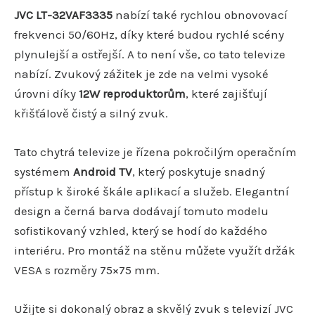
JVC LT-32VAF3335
nabízí také rychlou obnovovací
frekvenci 50/60Hz, díky které budou rychlé scény
plynulejší a ostřejší. A to není vše, co tato televize
nabízí. Zvukový zážitek je zde na velmi vysoké
úrovni díky
12W reproduktorům
, které zajišťují
křišťálově čistý a silný zvuk.
Tato chytrá televize je řízena pokročilým operačním
systémem
Android TV
, který poskytuje snadný
přístup k široké škále aplikací a služeb. Elegantní
design a černá barva dodávají tomuto modelu
sofistikovaný vzhled, který se hodí do každého
interiéru. Pro montáž na stěnu můžete využít držák
VESA s rozměry 75×75 mm.
Užijte si dokonalý obraz a skvělý zvuk s televizí JVC