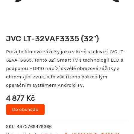
JVC LT-32VAF3335 (32″)
Prožijte filmové zážitky jako v kině s televizí JVC LT-
32VAF3335. Tento 32″ Smart TV s technologií LED a
podporou HDR10 nabízí skvělé obrazové zážitky a
ohromující zvuk, a to vše řízeno pokročilým
operačním systémem Android TV.
4 877
Kč
Do obchodu
SKU:
4975769479366