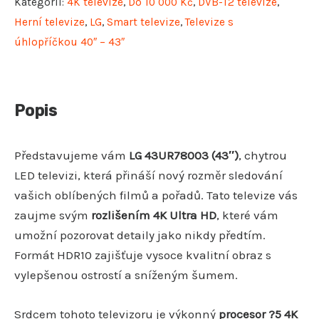
Kategorií:
4K televize
,
Do 10 000 Kč
,
DVB-T2 televize
,
Herní televize
,
LG
,
Smart televize
,
Televize s
úhlopříčkou 40″ – 43″
Popis
Představujeme vám
LG 43UR78003 (43″)
, chytrou
LED televizi, která přináší nový rozměr sledování
vašich oblíbených filmů a pořadů. Tato televize vás
zaujme svým
rozlišením 4K Ultra HD
, které vám
umožní pozorovat detaily jako nikdy předtím.
Formát HDR10 zajišťuje vysoce kvalitní obraz s
vylepšenou ostrostí a sníženým šumem.
Srdcem tohoto televizoru je výkonný
procesor ?5 4K