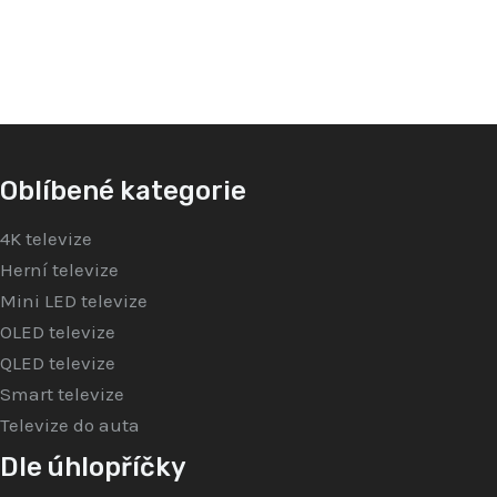
z
z
5
5
Oblíbené kategorie
4K televize
Herní televize
Mini LED televize
OLED televize
QLED televize
Smart televize
Televize do auta
Dle úhlopříčky