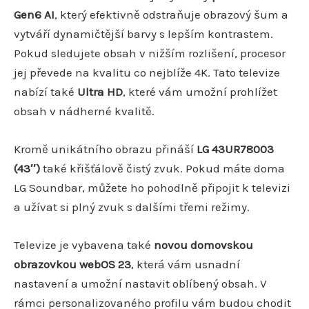
Gen6 AI
, který efektivně odstraňuje obrazový šum a
vytváří dynamičtější barvy s lepším kontrastem.
Pokud sledujete obsah v nižším rozlišení, procesor
jej převede na kvalitu co nejblíže 4K. Tato televize
nabízí také
Ultra HD
, které vám umožní prohlížet
obsah v nádherné kvalitě.
Kromě unikátního obrazu přináší
LG 43UR78003
(43″)
také křišťálově čistý zvuk. Pokud máte doma
LG Soundbar, můžete ho pohodlně připojit k televizi
a užívat si plný zvuk s dalšími třemi režimy.
Televize je vybavena také
novou domovskou
obrazovkou webOS 23
, která vám usnadní
nastavení a umožní nastavit oblíbený obsah. V
rámci personalizovaného profilu vám budou chodit