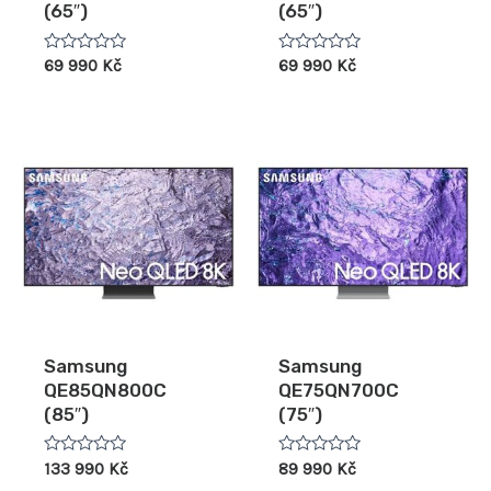
(65″)
(65″)
Hodnocení
Hodnocení
69 990
Kč
69 990
Kč
0
0
z
z
5
5
Samsung
Samsung
QE85QN800C
QE75QN700C
(85″)
(75″)
Hodnocení
Hodnocení
133 990
Kč
89 990
Kč
0
0