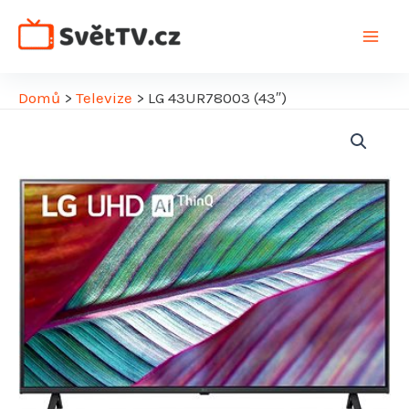
Přeskočit
na
Main
obsah
Men
Domů
>
Televize
>
LG 43UR78003 (43″)