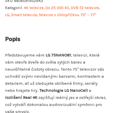
SKU:
8806091952943
Kategorií:
4K televize
,
Do 25 000 Kč
,
DVB-T2 televize
,
LG
,
Smart televize
,
Televize s úhlopříčkou 75″ – 77″
Popis
Představujeme vám
LG 75NANO81
, televizi, která
vám otevře dveře do světa sytých barev a
neuvěřitelné čistoty obrazu. Tento 75″ televizor vás
uchvátí svými nevídanými barvami, kontrastem a
detailem, ať už sledujete oblíbené filmy, seriály
nebo hrajete hry.
Technologie LG NanoCell
a
rozlišení Real 4K
zajišťují reálný jas a ostřejší obraz,
což vytváří dokonalou audiovizuální symfonii pro
vaše smysly.