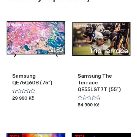
Samsung
Samsung The
QE75Q60B (75″)
Terrace
QE55LST7T (55″)
Hodnocení
29 990
Kč
0
Hodnocení
54 990
Kč
z
0
5
z
5