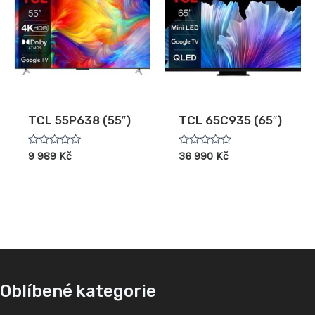
TCL 55P638 (55″)
TCL 65C935 (65″)
Hodnocení
Hodnocení
9 989
Kč
36 990
Kč
0
0
z
z
5
5
Oblíbené kategorie