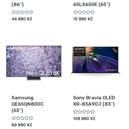
(86″)
65LX650E (65″)
Hodnocení
Hodnocení
44 990
Kč
15 990
Kč
0
0
z
z
5
5
Samsung
Sony Bravia OLED
QE65QN800C
XR-83A90J (83″)
(65″)
Hodnocení
109 990
Kč
0
Hodnocení
69 990
Kč
z
0