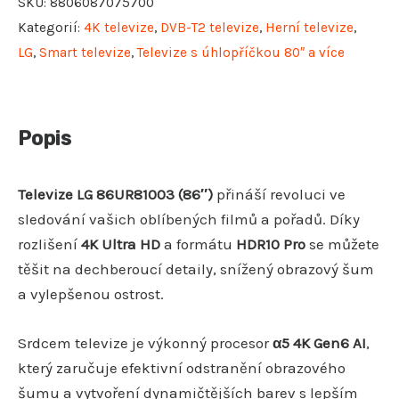
SKU:
8806087075700
Kategorií:
4K televize
,
DVB-T2 televize
,
Herní televize
,
LG
,
Smart televize
,
Televize s úhlopříčkou 80″ a více
Popis
Televize LG 86UR81003 (86″)
přináší revoluci ve
sledování vašich oblíbených filmů a pořadů. Díky
rozlišení
4K Ultra HD
a formátu
HDR10 Pro
se můžete
těšit na dechberoucí detaily, snížený obrazový šum
a vylepšenou ostrost.
Srdcem televize je výkonný procesor
α5 4K Gen6 AI
,
který zaručuje efektivní odstranění obrazového
šumu a vytvoření dynamičtějších barev s lepším