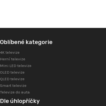
5
z
5
Oblíbené kategorie
4K televize
Herní televize
Mini LED televize
OLED televize
QLED televize
Smart televize
Televize do auta
Dle úhlopříčky