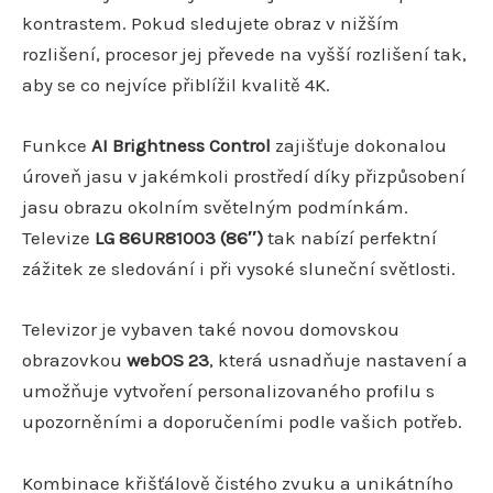
kontrastem. Pokud sledujete obraz v nižším
rozlišení, procesor jej převede na vyšší rozlišení tak,
aby se co nejvíce přiblížil kvalitě 4K.
Funkce
AI Brightness Control
zajišťuje dokonalou
úroveň jasu v jakémkoli prostředí díky přizpůsobení
jasu obrazu okolním světelným podmínkám.
Televize
LG 86UR81003 (86″)
tak nabízí perfektní
zážitek ze sledování i při vysoké sluneční světlosti.
Televizor je vybaven také novou domovskou
obrazovkou
webOS 23
, která usnadňuje nastavení a
umožňuje vytvoření personalizovaného profilu s
upozorněními a doporučeními podle vašich potřeb.
Kombinace křišťálově čistého zvuku a unikátního