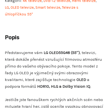
Kategorií:
4K televize
,
DVB-T2 televize
,
Herní televize
,
LG
,
OLED televize
,
Smart televize
,
Televize s
úhlopříčkou 55″
Popis
Představujeme vám
LG OLED55G48 (55″)
, televizi,
která dokáže přenést vzrušující filmovou atmosféru
přímo do vašeho obývacího pokoje. Tento model z
řady LG OLED je výjimečný svými obrazovými
kvalitami, které zajišťuje technologie
OLED
a
podpora formátů
HDR10, HLG a Dolby Vision IQ
.
Jestliže jste fanouškem rychlých akčních scén nebo
milujete hraní her, jistě oceníte vysokou obnovovací