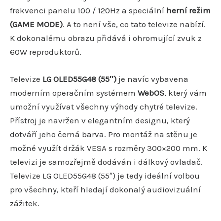
frekvenci panelu 100 / 120Hz a speciální
herní režim
(GAME MODE)
. A to není vše, co tato televize nabízí.
K dokonalému obrazu přidává i ohromující zvuk z
60W reproduktorů.
Televize
LG OLED55G48 (55″)
je navíc vybavena
moderním operačním systémem
WebOS
, který vám
umožní využívat všechny výhody chytré televize.
Přístroj je navržen v elegantním designu, který
dotváří jeho černá barva. Pro montáž na stěnu je
možné využít držák VESA s rozměry 300×200 mm. K
televizi je samozřejmě dodáván i dálkový ovladač.
Televize LG OLED55G48 (55″) je tedy ideální volbou
pro všechny, kteří hledají dokonalý audiovizuální
zážitek.