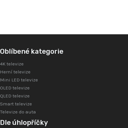
z
z
5
5
Oblíbené kategorie
4K televize
Herní televize
Mini LED televize
OLED televize
QLED televize
Smart televize
Televize do auta
Dle úhlopříčky