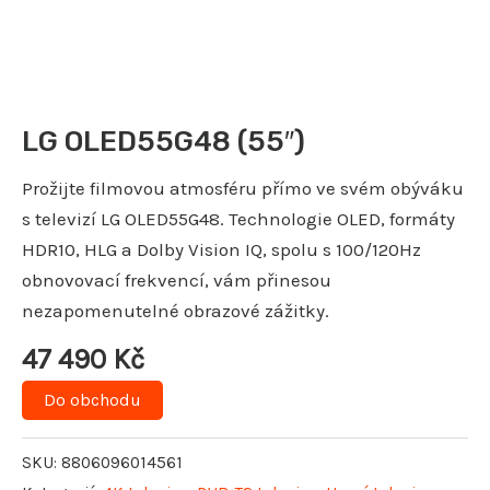
LG OLED55G48 (55″)
Prožijte filmovou atmosféru přímo ve svém obýváku
s televizí LG OLED55G48. Technologie OLED, formáty
HDR10, HLG a Dolby Vision IQ, spolu s 100/120Hz
obnovovací frekvencí, vám přinesou
nezapomenutelné obrazové zážitky.
47 490
Kč
Do obchodu
SKU:
8806096014561