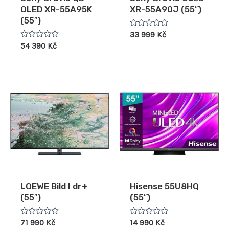
OLED XR-55A95K
XR-55A90J (55″)
(55″)
Hodnocení
33 999
Kč
0
Hodnocení
54 390
Kč
z
0
5
z
5
LOEWE Bild I dr+
Hisense 55U8HQ
(55″)
(55″)
Hodnocení
Hodnocení
71 990
Kč
14 990
Kč
0
0