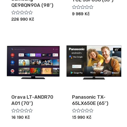
QE98QN90A (98″)
Hodnocení
9 989
Kč
0
Hodnocení
226 990
Kč
z
0
5
z
5
Orava LT-ANDR70
Panasonic TX-
A01 (70″)
65LX650E (65″)
Hodnocení
Hodnocení
16 190
Kč
15 990
Kč
0
0
z
z