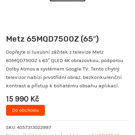
Metz 65MQD7500Z (65″)
Dopřejte si luxusní zážitek z televize Metz
65MQD7500Z s 65″ QLED 4K obrazovkou, podporou
Dolby Atmos a systémem Google TV. Tento chytrý
televizor nabízí prvotřídní obraz, bezkonkurenční
kontrast a přístup k bohatému obsahu aplikací.
15 990
Kč
Do obchodu
SKU:
4057313022997