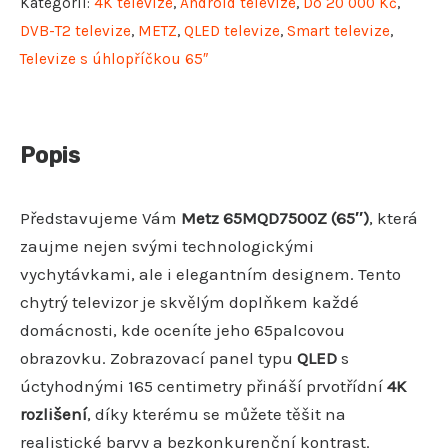
Kategorií:
4K televize
,
Android televize
,
Do 20 000 Kč
,
DVB-T2 televize
,
METZ
,
QLED televize
,
Smart televize
,
Televize s úhlopříčkou 65″
Popis
Představujeme Vám
Metz 65MQD7500Z (65″)
, která
zaujme nejen svými technologickými
vychytávkami, ale i elegantním designem. Tento
chytrý televizor je skvělým doplňkem každé
domácnosti, kde oceníte jeho 65palcovou
obrazovku. Zobrazovací panel typu
QLED
s
úctyhodnými 165 centimetry přináší prvotřídní
4K
rozlišení
, díky kterému se můžete těšit na
realistické barvy a bezkonkurenční kontrast.