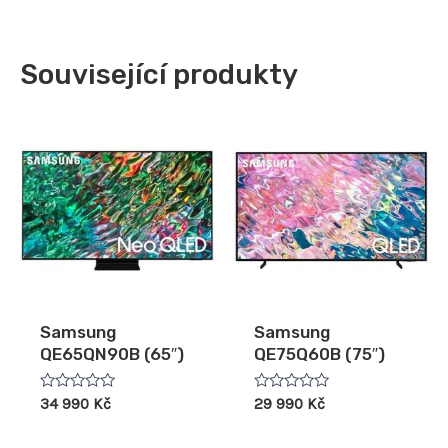
Související produkty
Samsung
Samsung
QE65QN90B (65″)
QE75Q60B (75″)
Hodnocení
Hodnocení
34 990
Kč
29 990
Kč
0
0
z
z
5
5