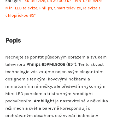
Kategorií:
4K televize
,
Do 30 000 Kč
,
DVB-T2 televize
,
Mini LED televize
,
Philips
,
Smart televize
,
Televize s
úhlopříčkou 65″
Popis
Nechejte se pohltit působivým obrazem a zvukem
televizoru
Philips 65PML9008 (65″)
. Tento skvost
technologie vás zaujme nejen svým elegantním
designem s tenkými kovovými nožkami a
miniaturními rámečky, ale především výkonným
Mini LED panelem a třístranným Ambilight
podsvícením.
Ambilight
je nastavitelné v několika
režimech a světla barevně korespondují s
přehrávaným obsahem, což vytváří jedinečný