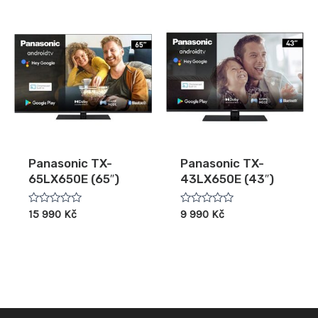
Panasonic TX-
Panasonic TX-
65LX650E (65″)
43LX650E (43″)
Hodnocení
Hodnocení
15 990
Kč
9 990
Kč
0
0
z
z
5
5