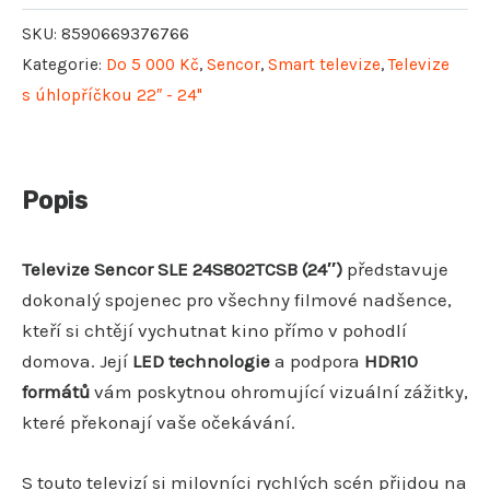
SKU:
8590669376766
Kategorie:
Do 5 000 Kč
,
Sencor
,
Smart televize
,
Televize
s úhlopříčkou 22″ - 24"
Popis
Televize Sencor SLE 24S802TCSB (24″)
představuje
dokonalý spojenec pro všechny filmové nadšence,
kteří si chtějí vychutnat kino přímo v pohodlí
domova. Její
LED technologie
a podpora
HDR10
formátů
vám poskytnou ohromující vizuální zážitky,
které překonají vaše očekávání.
S touto televizí si milovníci rychlých scén přijdou na