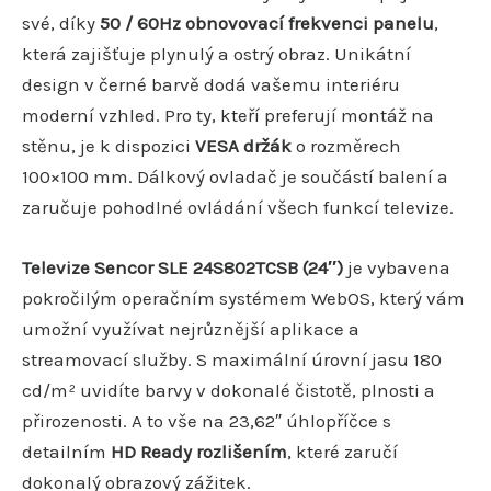
své, díky
50 / 60Hz obnovovací frekvenci panelu
,
která zajišťuje plynulý a ostrý obraz. Unikátní
design v černé barvě dodá vašemu interiéru
moderní vzhled. Pro ty, kteří preferují montáž na
stěnu, je k dispozici
VESA držák
o rozměrech
100×100 mm. Dálkový ovladač je součástí balení a
zaručuje pohodlné ovládání všech funkcí televize.
Televize Sencor SLE 24S802TCSB (24″)
je vybavena
pokročilým operačním systémem WebOS, který vám
umožní využívat nejrůznější aplikace a
streamovací služby. S maximální úrovní jasu 180
cd/m² uvidíte barvy v dokonalé čistotě, plnosti a
přirozenosti. A to vše na 23,62″ úhlopříčce s
detailním
HD Ready rozlišením
, které zaručí
dokonalý obrazový zážitek.