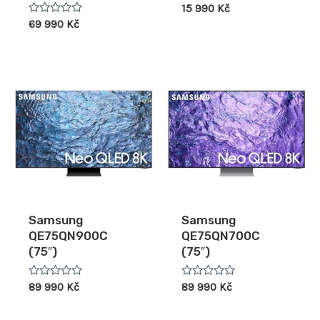
Hodnocení
15 990
Kč
0
Hodnocení
69 990
Kč
z
0
5
z
5
Samsung
Samsung
QE75QN900C
QE75QN700C
(75″)
(75″)
Hodnocení
Hodnocení
89 990
Kč
89 990
Kč
0
0
z
z
5
5