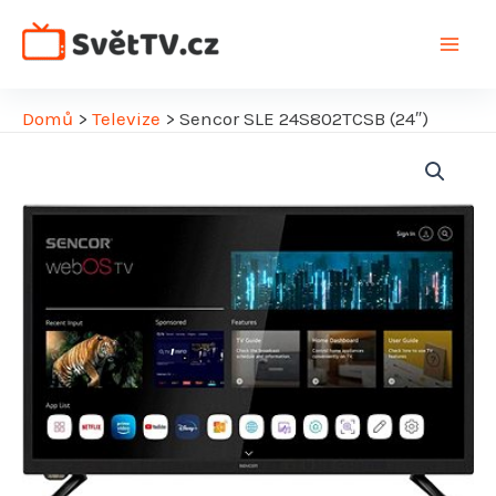
Přeskočit
na
Main
obsah
Men
Domů
>
Televize
>
Sencor SLE 24S802TCSB (24″)