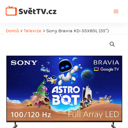
Přeskočit
na
Main
obsah
Men
Domů
>
Televize
>
Sony Bravia KD-55X85L (55″)