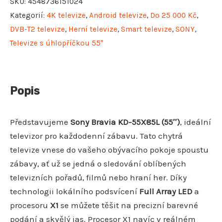
SKU:
4548736151024
Kategorií:
4K televize
,
Android televize
,
Do 25 000 Kč
,
DVB-T2 televize
,
Herní televize
,
Smart televize
,
SONY
,
Televize s úhlopříčkou 55″
Popis
Představujeme
Sony Bravia KD-55X85L (55″)
, ideální
televizor pro každodenní zábavu. Tato chytrá
televize vnese do vašeho obývacího pokoje spoustu
zábavy, ať už se jedná o sledování oblíbených
televizních pořadů, filmů nebo hraní her. Díky
technologii lokálního podsvícení
Full Array LED
a
procesoru
X1
se můžete těšit na precizní barevné
podání a skvělý jas. Procesor X1 navíc v reálném