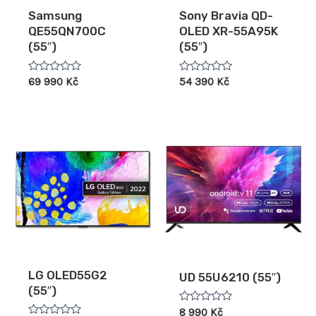
Samsung
Sony Bravia QD-
QE55QN700C
OLED XR-55A95K
(55″)
(55″)
Hodnocení
Hodnocení
69 990
Kč
54 390
Kč
0
0
z
z
5
5
LG OLED55G2
UD 55U6210 (55″)
(55″)
Hodnocení
8 990
Kč