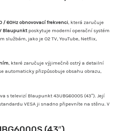
0 / 60Hz obnovovací frekvenci
, která zaručuje
V Blaupunkt
poskytuje moderní operační systém
službám, jako je O2 TV, YouTube, Netflix,
ením
, které zaručuje výjimečně ostrý a detailní
se automaticky přizpůsobuje obsahu obrazu,
va s televizí Blaupunkt 43UBG6000S (43″). Její
 standardu VESA ji snadno připevníte na stěnu. V
3UBG6000S (43″)