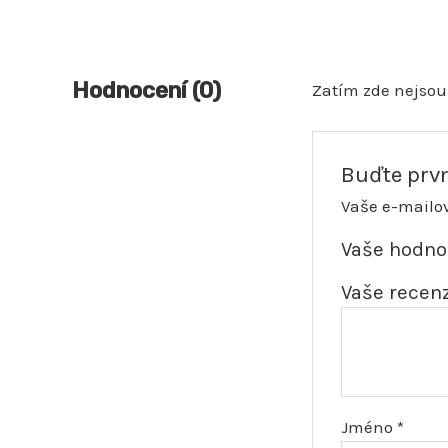
Hodnocení (0)
Zatím zde nejsou
Buďte prv
Vaše e-mailo
Vaše hodn
Vaše recen
Jméno
*