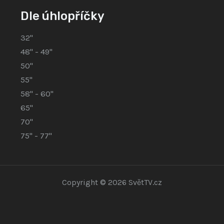
Dle úhlopříčky
32"
48" - 49"
50"
55"
58" - 60"
65"
70"
75" - 77"
Copyright © 2026 SvětTV.cz