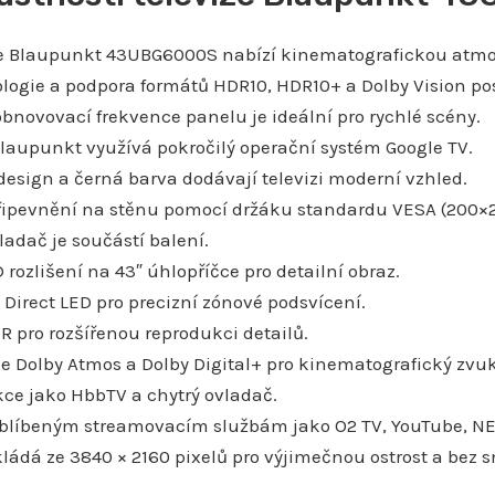
ze Blaupunkt 43UBG6000S nabízí kinematografickou atmo
logie a podpora formátů HDR10, HDR10+ a Dolby Vision posk
obnovovací frekvence panelu je ideální pro rychlé scény.
laupunkt využívá pokročilý operační systém Google TV.
design a černá barva dodávají televizi moderní vzhled.
řipevnění na stěnu pomocí držáku standardu VESA (200
ladač je součástí balení.
 rozlišení na 43″ úhlopříčce pro detailní obraz.
 Direct LED pro precizní zónové podsvícení.
 pro rozšířenou reprodukci detailů.
e Dolby Atmos a Dolby Digital+ pro kinematografický zvuk
ce jako HbbTV a chytrý ovladač.
oblíbeným streamovacím službám jako O2 TV, YouTube, NE
ládá ze 3840 × 2160 pixelů pro výjimečnou ostrost a bez sn