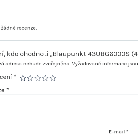
 žádné recenze.
ní, kdo ohodnotí „Blaupunkt 43UBG6000S (4
vá adresa nebude zveřejněna.
Vyžadované informace jso
ocení
*
ze
*
E-mail
*