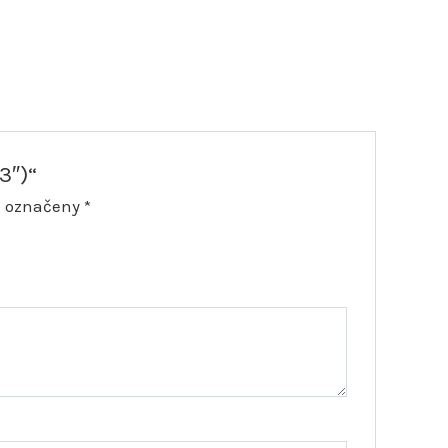
3″)“
u označeny
*