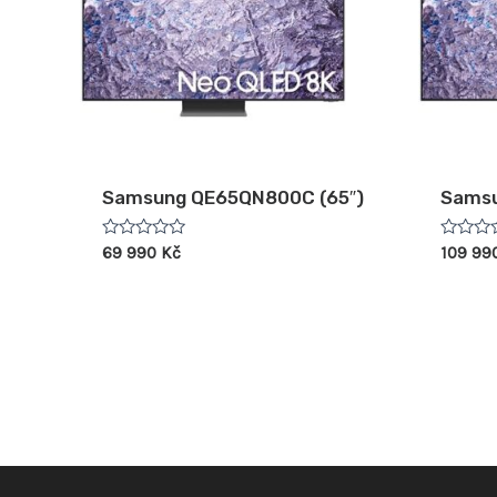
Samsung QE65QN800C (65″)
Samsu
Hodnocení
Hodnoc
69 990
Kč
109 99
0
0
z
z
5
5