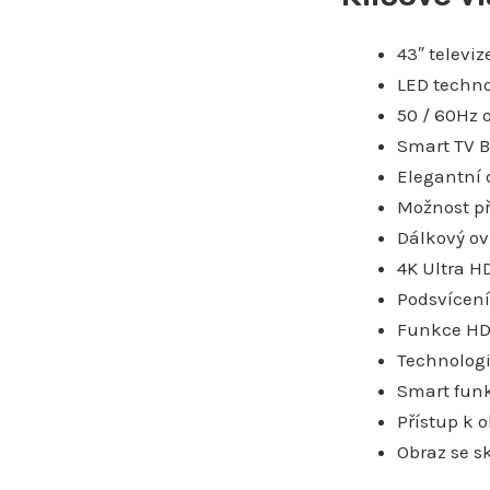
43″ televi
LED techno
50 / 60Hz 
Smart TV B
Elegantní 
Možnost p
Dálkový ov
4K Ultra HD
Podsvícení
Funkce HDR
Technologi
Smart funk
Přístup k 
Obraz se sk