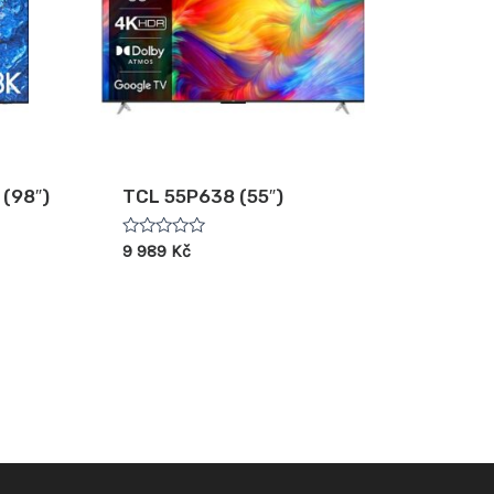
(98″)
TCL 55P638 (55″)
Hodnocení
9 989
Kč
0
z
5