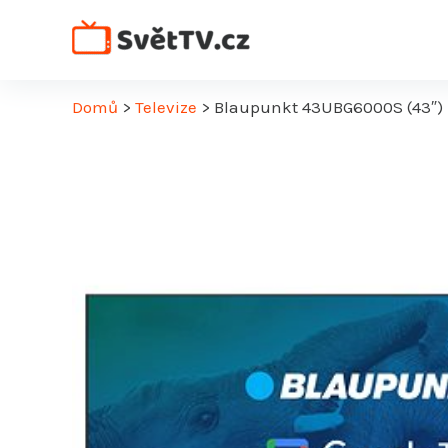
Přeskočit
na
obsah
Domů
>
Televize
>
Blaupunkt 43UBG6000S (43″)