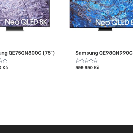
ng QE75QN800C (75″)
Samsung QE98QN990C 
ení
Hodnocení
0
Kč
999 990
Kč
0
z
5