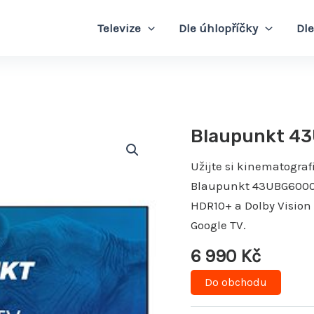
Televize
Dle úhlopříčky
Dle
Blaupunkt 43
Užijte si kinematograf
Blaupunkt 43UBG6000S
HDR10+ a Dolby Vision
Google TV.
6 990
Kč
Do obchodu