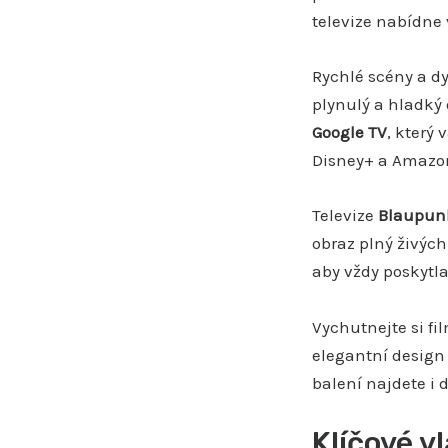
televize nabídne 
Rychlé scény a d
plynulý a hladký
Google TV
, který
Disney+ a Amazon
Televize
Blaupun
obraz plný živých
aby vždy poskytla
Vychutnejte si fi
elegantní design 
balení najdete i
Klíčové v