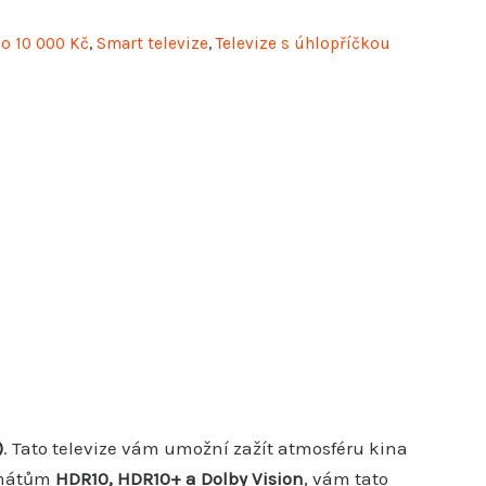
o 10 000 Kč
,
Smart televize
,
Televize s úhlopříčkou
)
. Tato televize vám umožní zažít atmosféru kina
rmátům
HDR10, HDR10+ a Dolby Vision
, vám tato