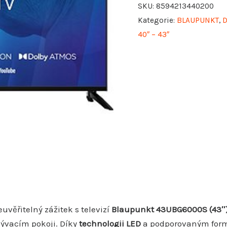
SKU:
8594213440200
Kategorie:
BLAUPUNKT
,
D
40″ – 43″
euvěřitelný zážitek s televizí
Blaupunkt 43UBG6000S (43″
ývacím pokoji. Díky
technologii LED
a podporovaným fo