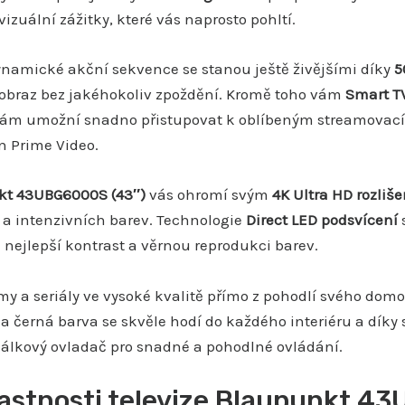
vizuální zážitky, které vás naprosto pohltí.
ynamické akční sekvence se stanou ještě živějšími díky
5
 obraz bez jakéhokoliv zpoždění. Kromě toho vám
Smart T
 vám umožní snadno přistupovat k oblíbeným streamovacím 
 Prime Video.
kt 43UBG6000S (43″)
vás ohromí svým
4K Ultra HD rozliš
 a intenzivních barev. Technologie
Direct LED podsvícení
 nejlepší kontrast a věrnou reprodukci barev.
lmy a seriály ve vysoké kvalitě přímo z pohodlí svého domo
a černá barva se skvěle hodí do každého interiéru a díky
 dálkový ovladač pro snadné a pohodlné ovládání.
lastnosti televize Blaupunkt 4